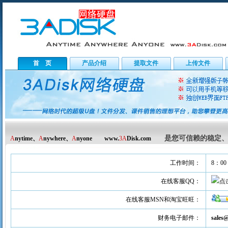
首 页
产品介绍
提取文件
上传文件
是您可信赖的稳定、
A
nytime、
A
nywhere、
A
nyone www.
3A
Disk.com
工作时间：
8：00 
在线客服QQ：
在线客服MSN和淘宝旺旺：
财务电子邮件：
sales