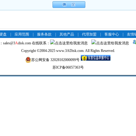
络硬盘
|
应用范围
|
服务条款
|
其他产品
|
代理加盟
|
客服中心
|
友情
：
sales@3
A
disk.com
在线联系：
Copyright
©
2004-2025 www.3ADisk.com. All Rights Reserved.
苏公网安备 32028102000099号
苏ICP备06057363号