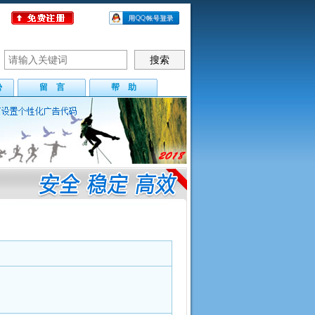
势
留 言
帮 助