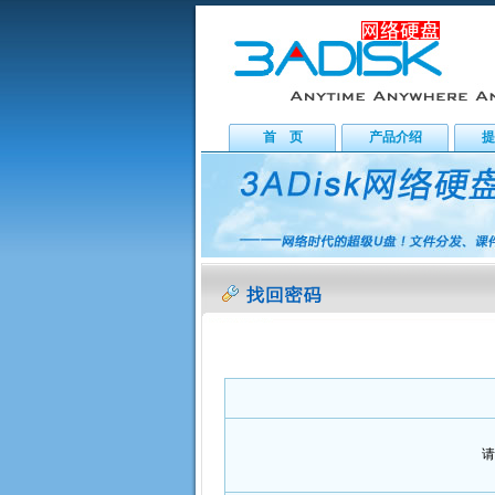
首 页
产品介绍
提
请